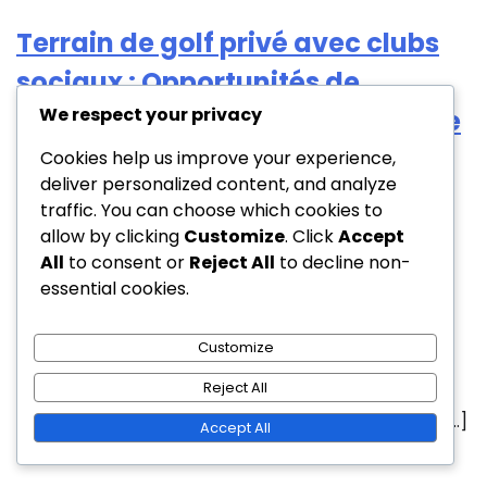
Terrain de golf privé avec clubs
sociaux : Opportunités de
We respect your privacy
réseautage, Rassemblements de
membres, Accent sur la
Cookies help us improve your experience,
deliver personalized content, and analyze
communauté
traffic. You can choose which cookies to
allow by clicking
Customize
. Click
Accept
Émile Dupont
All
to consent or
Reject All
to decline non-
26/01/2026
essential cookies.
0
Customize
Les parcours de golf privés avec des clubs sociaux
Reject All
offrent un environnement exclusif où les membres
peuvent profiter du golf tout en participant à une […]
Accept All