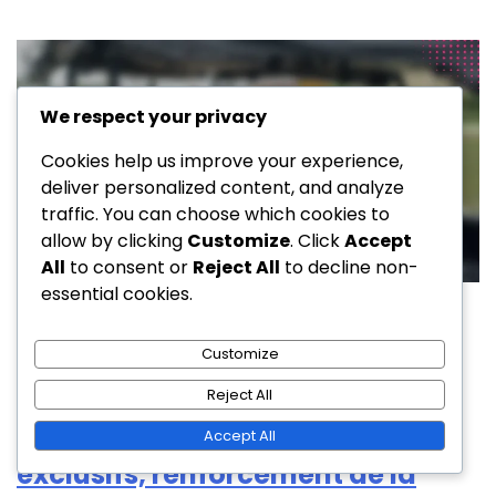
We respect your privacy
Cookies help us improve your experience,
deliver personalized content, and analyze
traffic. You can choose which cookies to
allow by clicking
Customize
. Click
Accept
All
to consent or
Reject All
to decline non-
essential cookies.
Terrains de golf privés
Terrain de golf privé avec
Customize
tournois de golf : compétitions
Reject All
entre membres, événements
Accept All
exclusifs, renforcement de la